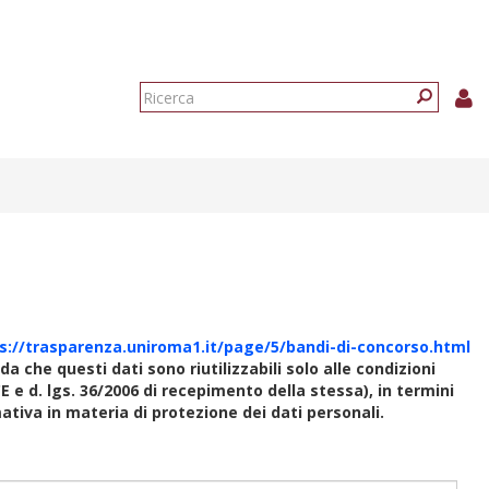
Form
di
Ricerca
ricerca
s://trasparenza.uniroma1.it/page/5/bandi-di-concorso.html
rda che questi dati sono riutilizzabili solo alle condizioni
E e d. lgs. 36/2006 di recepimento della stessa), in termini
rmativa in materia di protezione dei dati personali.