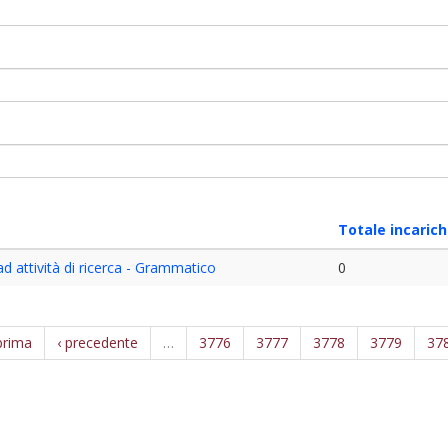
Totale incarich
d attività di ricerca - Grammatico
0
prima
‹ precedente
…
3776
3777
3778
3779
37