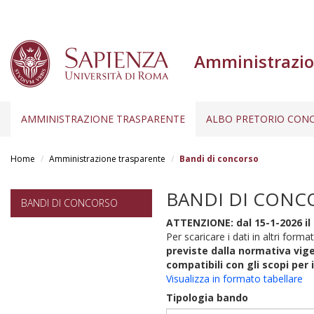
Amministrazio
AMMINISTRAZIONE TRASPARENTE
ALBO PRETORIO CONC
Salta
al
Home
Amministrazione trasparente
Bandi di concorso
contenuto
principale
BANDI DI CONC
BANDI DI CONCORSO
ATTENZIONE: dal 15-1-2026 il 
Per scaricare i dati in altri format
previste dalla normativa vige
compatibili con gli scopi per 
Visualizza in formato tabellare
Tipologia bando