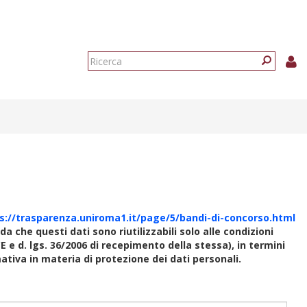
Form
di
Ricerca
ricerca
s://trasparenza.uniroma1.it/page/5/bandi-di-concorso.html
rda che questi dati sono riutilizzabili solo alle condizioni
E e d. lgs. 36/2006 di recepimento della stessa), in termini
rmativa in materia di protezione dei dati personali.