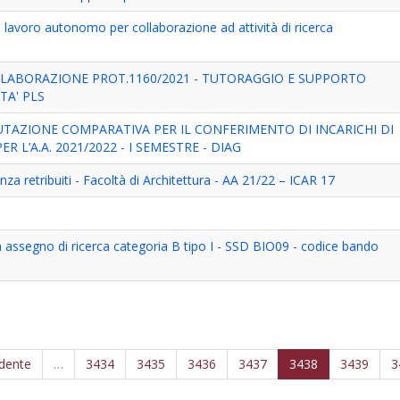
i lavoro autonomo per collaborazione ad attività di ricerca
LLABORAZIONE PROT.1160/2021 - TUTORAGGIO E SUPPORTO
TA' PLS
UTAZIONE COMPARATIVA PER IL CONFERIMENTO DI INCARICHI DI
 L’A.A. 2021/2022 - I SEMESTRE - DIAG
nza retribuiti - Facoltà di Architettura - AA 21/22 – ICAR 17
 assegno di ricerca categoria B tipo I - SSD BIO09 - codice bando
edente
…
3434
3435
3436
3437
3438
3439
3