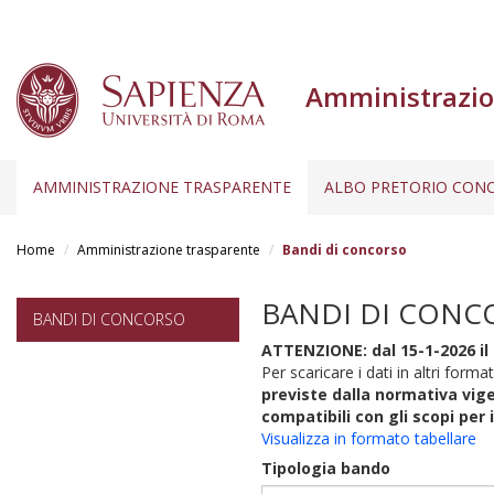
Amministrazio
AMMINISTRAZIONE TRASPARENTE
ALBO PRETORIO CONC
Salta
al
Home
Amministrazione trasparente
Bandi di concorso
contenuto
principale
BANDI DI CONC
BANDI DI CONCORSO
ATTENZIONE: dal 15-1-2026 il 
Per scaricare i dati in altri format
previste dalla normativa vige
compatibili con gli scopi per 
Visualizza in formato tabellare
Tipologia bando