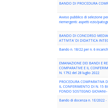
BANDO DI PROCEDURA COMPARA
Avviso pubblico di selezione per
riemergenti: aspetti ezio/pato
BANDO DI CONCORSO MEDIAN
ATTIVITA’ DI DIDATTICA INT
Bando n. 18/22 per n. 6 incaric
EMANAZIONE DEI BANDI E R
COMPARATIVE E IL CONFERIME
N. 1792 del 28 luglio 2022
PROCEDURA COMPARATIVA DA 
IL CONFERIMENTO DI N. 15 
FONDO SOSTEGNO GIOVANI– 
Bando di docenza n. 1E/2022 - Sc