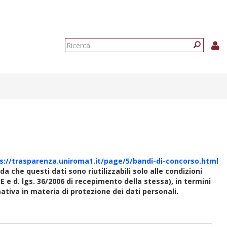
Form
di
Ricerca
ricerca
s://trasparenza.uniroma1.it/page/5/bandi-di-concorso.html
rda che questi dati sono riutilizzabili solo alle condizioni
E e d. lgs. 36/2006 di recepimento della stessa), in termini
rmativa in materia di protezione dei dati personali.