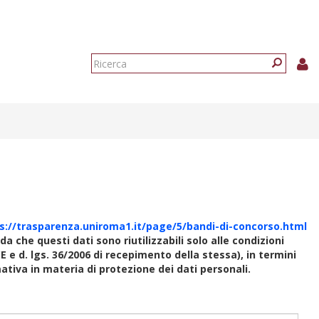
Form
di
Ricerca
ricerca
s://trasparenza.uniroma1.it/page/5/bandi-di-concorso.html
rda che questi dati sono riutilizzabili solo alle condizioni
E e d. lgs. 36/2006 di recepimento della stessa), in termini
rmativa in materia di protezione dei dati personali.