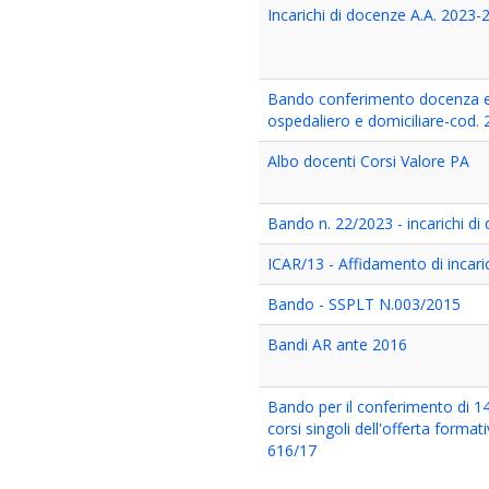
Incarichi di docenze A.A. 2023-
Bando conferimento docenza e t
ospedaliero e domiciliare-cod. 
Albo docenti Corsi Valore PA
Bando n. 22/2023 - incarichi d
ICAR/13 - Affidamento di incari
Bando - SSPLT N.003/2015
Bandi AR ante 2016
Bando per il conferimento di 14 
corsi singoli dell'offerta forma
616/17