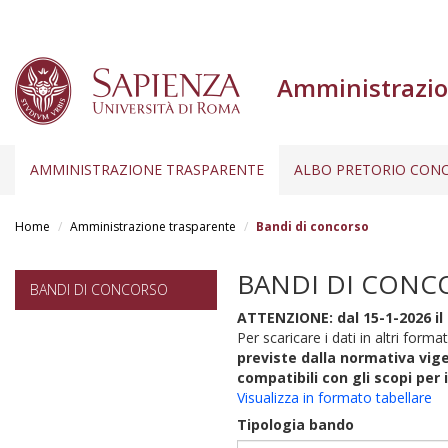
Amministrazio
AMMINISTRAZIONE TRASPARENTE
ALBO PRETORIO CONC
Salta
al
Home
Amministrazione trasparente
Bandi di concorso
contenuto
principale
BANDI DI CONC
BANDI DI CONCORSO
ATTENZIONE: dal 15-1-2026 il 
Per scaricare i dati in altri format
previste dalla normativa vige
compatibili con gli scopi per 
Visualizza in formato tabellare
Tipologia bando