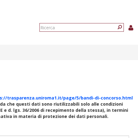
Form
di
Ricerca
ricerca
s://trasparenza.uniroma1.it/page/5/bandi-di-concorso.html
rda che questi dati sono riutilizzabili solo alle condizioni
E e d. lgs. 36/2006 di recepimento della stessa), in termini
rmativa in materia di protezione dei dati personali.