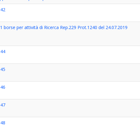
042
 borse per attività di Ricerca Rep.229 Prot.1240 del 24.07.2019
044
045
046
047
048