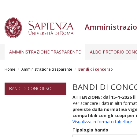
Amministrazio
AMMINISTRAZIONE TRASPARENTE
ALBO PRETORIO CONC
Salta
al
Home
Amministrazione trasparente
Bandi di concorso
contenuto
principale
BANDI DI CONC
BANDI DI CONCORSO
ATTENZIONE: dal 15-1-2026 il 
Per scaricare i dati in altri format
previste dalla normativa vige
compatibili con gli scopi per 
Visualizza in formato tabellare
Tipologia bando