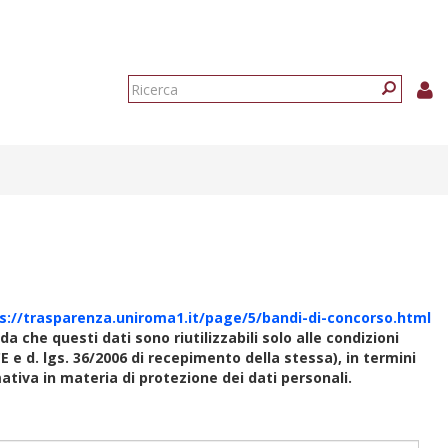
Form
di
Ricerca
ricerca
s://trasparenza.uniroma1.it/page/5/bandi-di-concorso.html
rda che questi dati sono riutilizzabili solo alle condizioni
E e d. lgs. 36/2006 di recepimento della stessa), in termini
rmativa in materia di protezione dei dati personali.