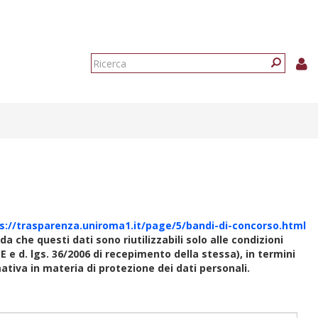
Form
di
Ricerca
ricerca
s://trasparenza.uniroma1.it/page/5/bandi-di-concorso.html
rda che questi dati sono riutilizzabili solo alle condizioni
E e d. lgs. 36/2006 di recepimento della stessa), in termini
rmativa in materia di protezione dei dati personali.