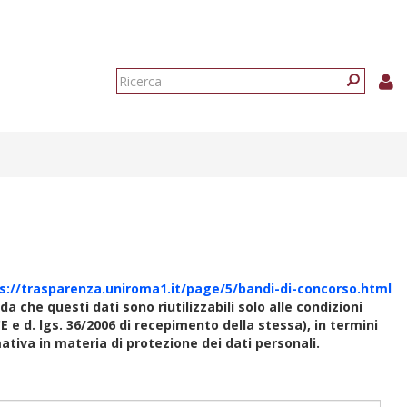
Form
di
Ricerca
ricerca
s://trasparenza.uniroma1.it/page/5/bandi-di-concorso.html
rda che questi dati sono riutilizzabili solo alle condizioni
E e d. lgs. 36/2006 di recepimento della stessa), in termini
rmativa in materia di protezione dei dati personali.