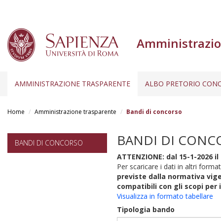
Amministrazio
AMMINISTRAZIONE TRASPARENTE
ALBO PRETORIO CONC
Salta
al
Home
Amministrazione trasparente
Bandi di concorso
contenuto
principale
BANDI DI CONC
BANDI DI CONCORSO
ATTENZIONE: dal 15-1-2026 il 
Per scaricare i dati in altri format
previste dalla normativa vige
compatibili con gli scopi per 
Visualizza in formato tabellare
Tipologia bando