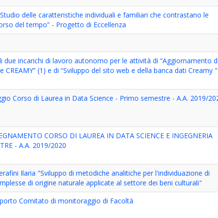
Studio delle caratteristiche individuali e familiari che contrastano le
corso del tempo” - Progetto di Eccellenza
i due incarichi di lavoro autonomo per le attività di “Aggiornamento d
one CREAMY” (1) e di “Sviluppo del sito web e della banca dati Creamy "
aggio Corso di Laurea in Data Science - Primo semestre - A.A. 2019/20
INSEGNAMENTO CORSO DI LAUREA IN DATA SCIENCE E INGEGNERIA
RE - A.A. 2019/2020
rafini Ilaria "Sviluppo di metodiche analitiche per l'individuazione di
mplesse di origine naturale applicate al settore dei beni culturali"
pporto Comitato di monitoraggio di Facoltà