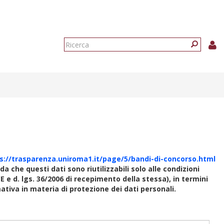
Form
di
Ricerca
ricerca
s://trasparenza.uniroma1.it/page/5/bandi-di-concorso.html
rda che questi dati sono riutilizzabili solo alle condizioni
E e d. lgs. 36/2006 di recepimento della stessa), in termini
rmativa in materia di protezione dei dati personali.