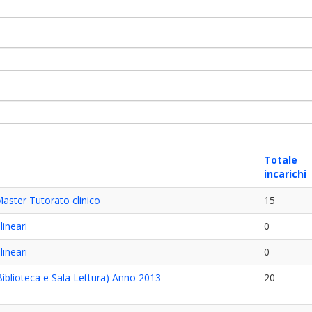
Totale
incarichi
Master Tutorato clinico
15
lineari
0
lineari
0
Biblioteca e Sala Lettura) Anno 2013
20