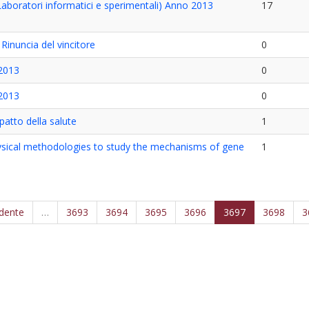
Laboratori informatici e sperimentali) Anno 2013
17
Rinuncia del vincitore
0
/2013
0
/2013
0
mpatto della salute
1
physical methodologies to study the mechanisms of gene
1
edente
…
3693
3694
3695
3696
3697
3698
3