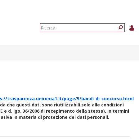
Form
di
Ricerca
ricerca
s://trasparenza.uniroma1.it/page/5/bandi-di-concorso.html
rda che questi dati sono riutilizzabili solo alle condizioni
E e d. lgs. 36/2006 di recepimento della stessa), in termini
rmativa in materia di protezione dei dati personali.