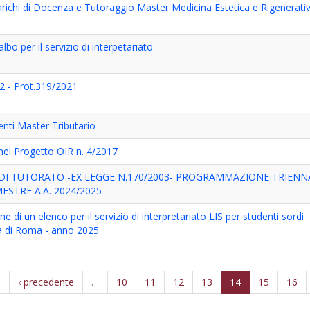
arichi di Docenza e Tutoraggio Master Medicina Estetica e Rigenerati
bo per il servizio di interpetariato
22 - Prot.319/2021
ti Master Tributario
nel Progetto OIR n. 4/2017
 DI TUTORATO -EX LEGGE N.170/2003- PROGRAMMAZIONE TRIENN
ESTRE A.A. 2024/2025
e di un elenco per il servizio di interpretariato LIS per studenti sordi
ità di Roma - anno 2025
a
‹ precedente
…
10
11
12
13
14
15
16