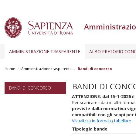
Amministrazio
AMMINISTRAZIONE TRASPARENTE
ALBO PRETORIO CONC
Salta
al
Home
Amministrazione trasparente
Bandi di concorso
contenuto
principale
BANDI DI CONC
BANDI DI CONCORSO
ATTENZIONE: dal 15-1-2026 il 
Per scaricare i dati in altri format
previste dalla normativa vige
compatibili con gli scopi per 
Visualizza in formato tabellare
Tipologia bando