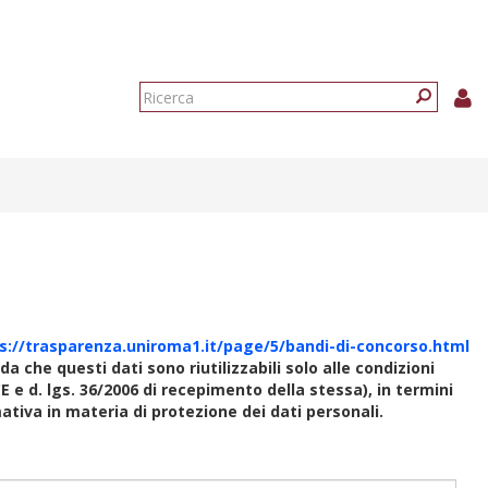
Form
di
Ricerca
ricerca
s://trasparenza.uniroma1.it/page/5/bandi-di-concorso.html
rda che questi dati sono riutilizzabili solo alle condizioni
E e d. lgs. 36/2006 di recepimento della stessa), in termini
rmativa in materia di protezione dei dati personali.