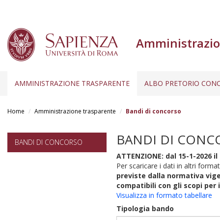
Amministrazio
AMMINISTRAZIONE TRASPARENTE
ALBO PRETORIO CONC
Salta
al
Home
Amministrazione trasparente
Bandi di concorso
contenuto
principale
BANDI DI CONC
BANDI DI CONCORSO
ATTENZIONE: dal 15-1-2026 il 
Per scaricare i dati in altri format
previste dalla normativa vige
compatibili con gli scopi per 
Visualizza in formato tabellare
Tipologia bando