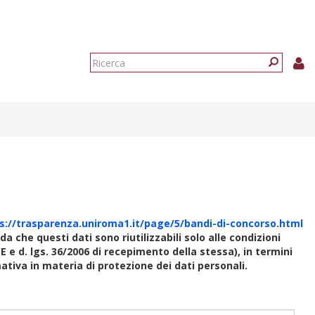
Form
di
Ricerca
ricerca
s://trasparenza.uniroma1.it/page/5/bandi-di-concorso.html
rda che questi dati sono riutilizzabili solo alle condizioni
E e d. lgs. 36/2006 di recepimento della stessa), in termini
rmativa in materia di protezione dei dati personali.