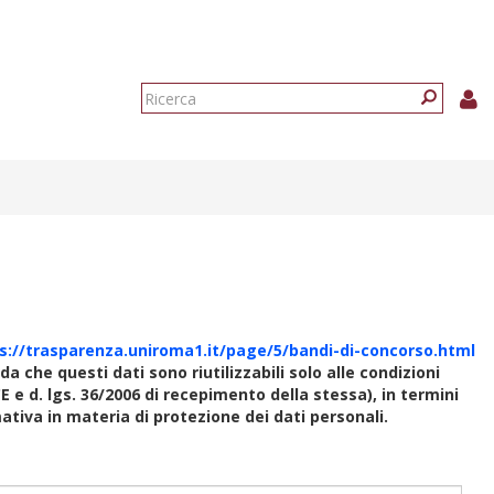
Form
di
Ricerca
ricerca
s://trasparenza.uniroma1.it/page/5/bandi-di-concorso.html
rda che questi dati sono riutilizzabili solo alle condizioni
E e d. lgs. 36/2006 di recepimento della stessa), in termini
rmativa in materia di protezione dei dati personali.