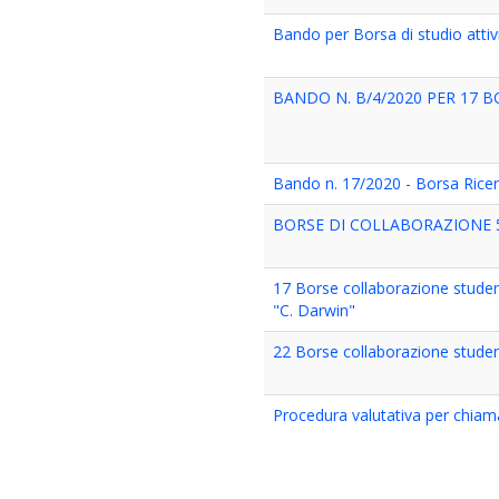
Bando per Borsa di studio atti
BANDO N. B/4/2020 PER 17 
Bando n. 17/2020 - Borsa Ricerc
BORSE DI COLLABORAZIONE 5 
17 Borse collaborazione student
"C. Darwin"
22 Borse collaborazione student
Procedura valutativa per chia