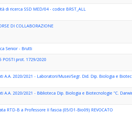
vità di ricerca SSD MED/04 - codice BRST_ALL
BORSE DI COLLABORAZIONE
a Senior - Brutti
POSTI prot. 1729/2020
i A.A. 2020/2021 - Laboratori/Musei/Segr. Did. Dip. Biologia e Biote
i A.A. 2020/2021 - Biblioteca Dip. Biologia e Biotecnologie "C. Darwi
mata RTD-B a Professore II fascia (05/D1-Bio09) REVOCATO