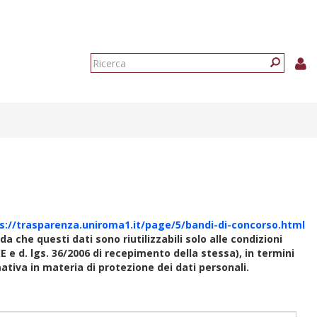
Form
di
Ricerca
ricerca
s://trasparenza.uniroma1.it/page/5/bandi-di-concorso.html
rda che questi dati sono riutilizzabili solo alle condizioni
E e d. lgs. 36/2006 di recepimento della stessa), in termini
rmativa in materia di protezione dei dati personali.