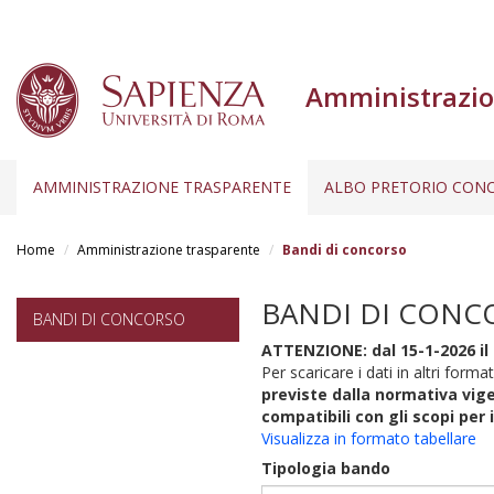
Amministrazio
AMMINISTRAZIONE TRASPARENTE
ALBO PRETORIO CONC
Salta
al
Home
Amministrazione trasparente
Bandi di concorso
contenuto
principale
BANDI DI CONC
BANDI DI CONCORSO
ATTENZIONE: dal 15-1-2026 il 
Per scaricare i dati in altri format
previste dalla normativa vige
compatibili con gli scopi per 
Visualizza in formato tabellare
Tipologia bando