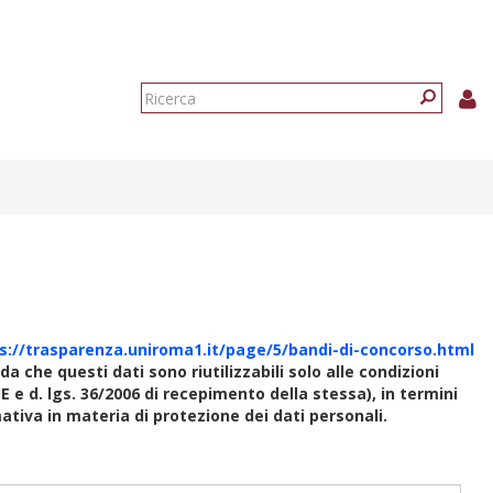
Form
di
Ricerca
ricerca
s://trasparenza.uniroma1.it/page/5/bandi-di-concorso.html
rda che questi dati sono riutilizzabili solo alle condizioni
E e d. lgs. 36/2006 di recepimento della stessa), in termini
rmativa in materia di protezione dei dati personali.