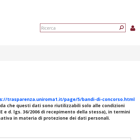
Form
di
Ricerca
ricerca
s://trasparenza.uniroma1.it/page/5/bandi-di-concorso.html
rda che questi dati sono riutilizzabili solo alle condizioni
E e d. lgs. 36/2006 di recepimento della stessa), in termini
rmativa in materia di protezione dei dati personali.