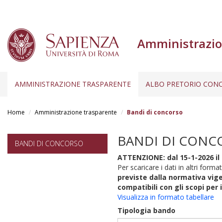
Amministrazio
AMMINISTRAZIONE TRASPARENTE
ALBO PRETORIO CONC
Salta
al
Home
Amministrazione trasparente
Bandi di concorso
contenuto
principale
BANDI DI CONC
BANDI DI CONCORSO
ATTENZIONE: dal 15-1-2026 il 
Per scaricare i dati in altri format
previste dalla normativa vige
compatibili con gli scopi per 
Visualizza in formato tabellare
Tipologia bando