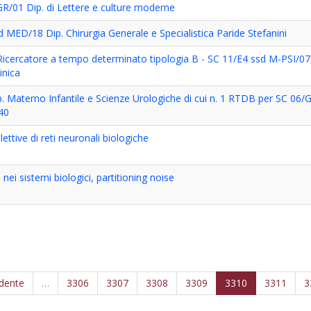
R/01 Dip. di Lettere e culture moderne
 MED/18 Dip. Chirurgia Generale e Specialistica Paride Stefanini
 di Ricercatore a tempo determinato tipologia B - SC 11/E4 ssd M-PSI
inica
p. Materno Infantile e Scienze Urologiche di cui n. 1 RTDB per SC 06
40
ttive di reti neuronali biologiche
ei sistemi biologici, partitioning noise
edente
…
3306
3307
3308
3309
3310
3311
3