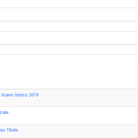
e Scavo Gerico 2019
trale
pio Titolo