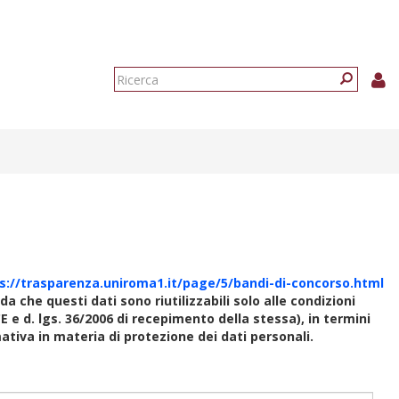
Form
di
Ricerca
ricerca
s://trasparenza.uniroma1.it/page/5/bandi-di-concorso.html
rda che questi dati sono riutilizzabili solo alle condizioni
E e d. lgs. 36/2006 di recepimento della stessa), in termini
rmativa in materia di protezione dei dati personali.