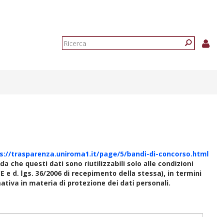
Form
di
Ricerca
ricerca
s://trasparenza.uniroma1.it/page/5/bandi-di-concorso.html
rda che questi dati sono riutilizzabili solo alle condizioni
E e d. lgs. 36/2006 di recepimento della stessa), in termini
rmativa in materia di protezione dei dati personali.