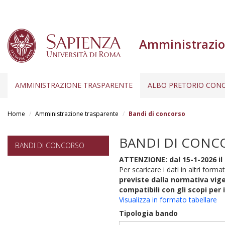
Amministrazio
AMMINISTRAZIONE TRASPARENTE
ALBO PRETORIO CONC
Salta
al
Home
Amministrazione trasparente
Bandi di concorso
contenuto
principale
BANDI DI CONC
BANDI DI CONCORSO
ATTENZIONE: dal 15-1-2026 il 
Per scaricare i dati in altri format
previste dalla normativa vige
compatibili con gli scopi per 
Visualizza in formato tabellare
Tipologia bando