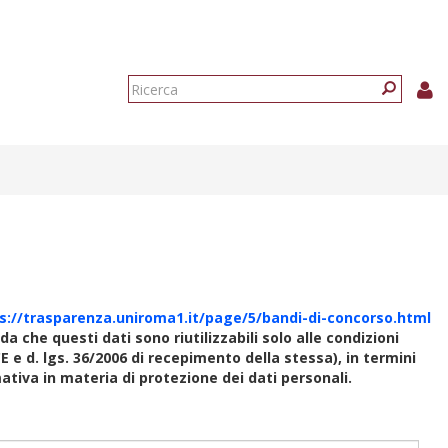
Form
di
Ricerca
ricerca
s://trasparenza.uniroma1.it/page/5/bandi-di-concorso.html
rda che questi dati sono riutilizzabili solo alle condizioni
E e d. lgs. 36/2006 di recepimento della stessa), in termini
rmativa in materia di protezione dei dati personali.