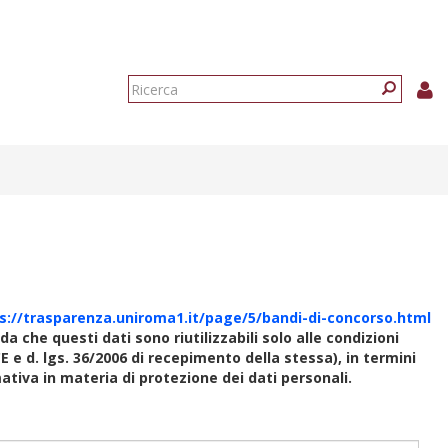
Form
di
Ricerca
ricerca
s://trasparenza.uniroma1.it/page/5/bandi-di-concorso.html
rda che questi dati sono riutilizzabili solo alle condizioni
E e d. lgs. 36/2006 di recepimento della stessa), in termini
rmativa in materia di protezione dei dati personali.