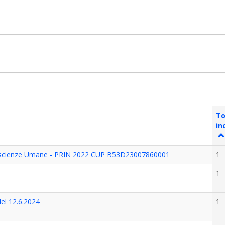
To
in
roscienze Umane - PRIN 2022 CUP B53D23007860001
1
1
el 12.6.2024
1