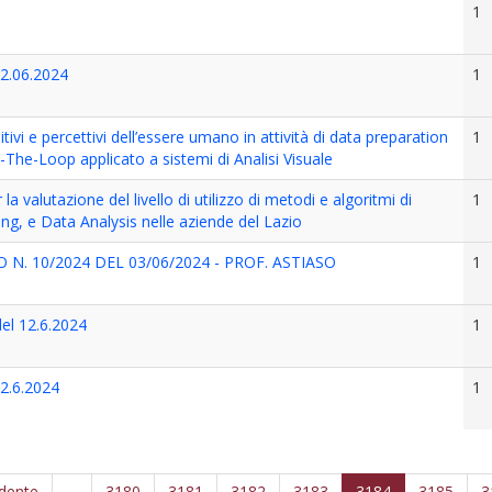
1
12.06.2024
1
itivi e percettivi dell’essere umano in attività di data preparation
1
The-Loop applicato a sistemi di Analisi Visuale
a valutazione del livello di utilizzo di metodi e algoritmi di
1
ng, e Data Analysis nelle aziende del Lazio
N. 10/2024 DEL 03/06/2024 - PROF. ASTIASO
1
el 12.6.2024
1
12.6.2024
1
edente
…
3180
3181
3182
3183
3184
3185
3