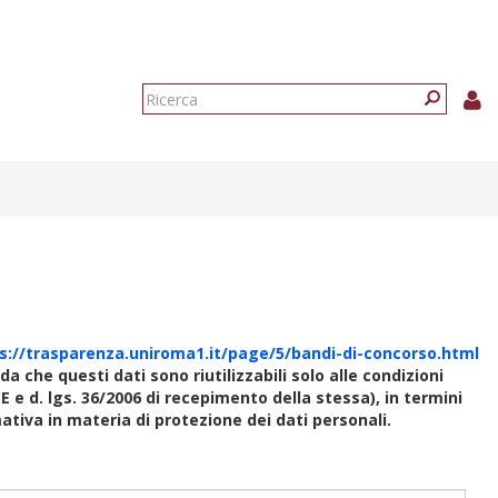
Form
di
Ricerca
ricerca
s://trasparenza.uniroma1.it/page/5/bandi-di-concorso.html
rda che questi dati sono riutilizzabili solo alle condizioni
E e d. lgs. 36/2006 di recepimento della stessa), in termini
rmativa in materia di protezione dei dati personali.