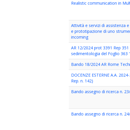
Realistic communication in Mul
Attività e servizi di assistenza
e prototipazione di uno strumen
incoming
AR 12/2024 prot 3391 Rep 351 de
sedimentologia del Foglio 363 "C
Bando 18/2024 AR Rome Tech
DOCENZE ESTERNE A.A. 2024-20
Rep. n. 142)
Bando assegno di ricerca n. 23/2
Bando assegno di ricerca n. 24