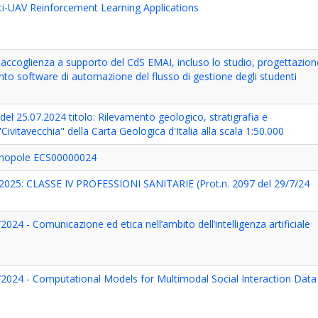
ti-UAV Reinforcement Learning Applications
 e accoglienza a supporto del CdS EMAI, incluso lo studio, progettazio
to software di automazione del flusso di gestione degli studenti
l 25.07.2024 titolo: Rilevamento geologico, stratigrafia e
ivitavecchia" della Carta Geologica d'Italia alla scala 1:50.000
nopole ECS00000024
25: CLASSE IV PROFESSIONI SANITARIE (Prot.n. 2097 del 29/7/24
024 - Comunicazione ed etica nell’ambito dell’intelligenza artificiale
/2024 - Computational Models for Multimodal Social Interaction Data