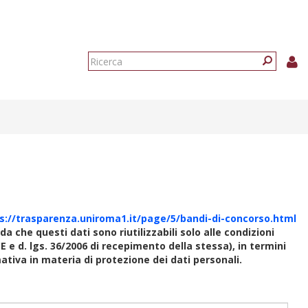
Form
di
Ricerca
ricerca
s://trasparenza.uniroma1.it/page/5/bandi-di-concorso.html
rda che questi dati sono riutilizzabili solo alle condizioni
E e d. lgs. 36/2006 di recepimento della stessa), in termini
rmativa in materia di protezione dei dati personali.