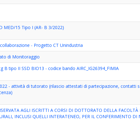
SD MED/15 Tipo I (AR- B 3/2022)
i collaborazione - Progetto CT Unindustria
ato di Monitoraggio
ctg B tipo II SSD BIO13 - codice bando AIRC_IG26394_FIMIA
22 - attività di tutorato (rilascio attestati di partecipazione, contatti 
cenza)
ERVATA AGLI ISCRITTI A CORSI DI DOTTORATO DELLA FACOLTÀ 
RALI, INCLUSI QUELLI INTERATENEO, PER IL CONFERIMENTO DI N