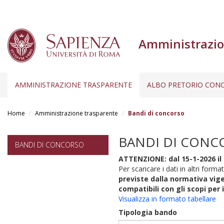
Amministrazio
AMMINISTRAZIONE TRASPARENTE
ALBO PRETORIO CONC
Salta
al
Home
Amministrazione trasparente
Bandi di concorso
contenuto
principale
BANDI DI CONC
BANDI DI CONCORSO
ATTENZIONE: dal 15-1-2026 il 
Per scaricare i dati in altri format
previste dalla normativa vige
compatibili con gli scopi per 
Visualizza in formato tabellare
Tipologia bando