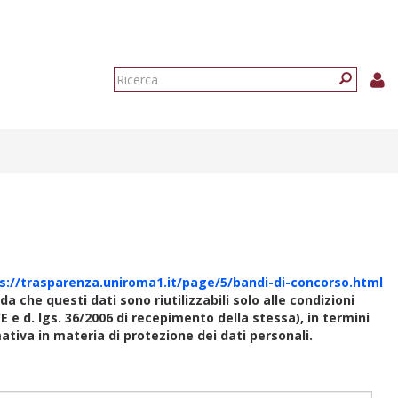
Form
di
Ricerca
ricerca
s://trasparenza.uniroma1.it/page/5/bandi-di-concorso.html
rda che questi dati sono riutilizzabili solo alle condizioni
E e d. lgs. 36/2006 di recepimento della stessa), in termini
rmativa in materia di protezione dei dati personali.