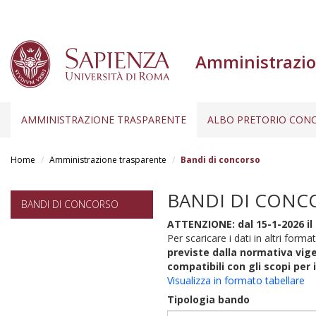
Amministrazio
AMMINISTRAZIONE TRASPARENTE
ALBO PRETORIO CONC
Salta
al
Home
Amministrazione trasparente
Bandi di concorso
contenuto
principale
BANDI DI CONC
BANDI DI CONCORSO
ATTENZIONE: dal 15-1-2026 il 
Per scaricare i dati in altri format
previste dalla normativa vige
compatibili con gli scopi per 
Visualizza in formato tabellare
Tipologia bando