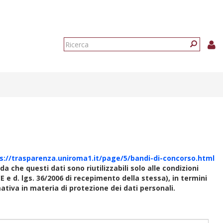
Form
di
Ricerca
ricerca
s://trasparenza.uniroma1.it/page/5/bandi-di-concorso.html
rda che questi dati sono riutilizzabili solo alle condizioni
E e d. lgs. 36/2006 di recepimento della stessa), in termini
rmativa in materia di protezione dei dati personali.