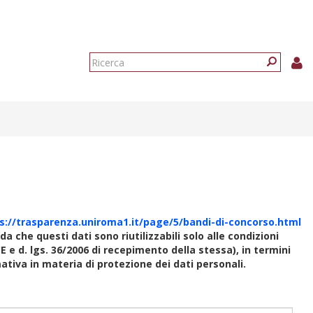
Form
di
Ricerca
ricerca
s://trasparenza.uniroma1.it/page/5/bandi-di-concorso.html
rda che questi dati sono riutilizzabili solo alle condizioni
E e d. lgs. 36/2006 di recepimento della stessa), in termini
rmativa in materia di protezione dei dati personali.