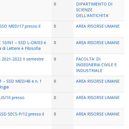
0
DIPARTIMENTO DI
SCIENZE
DELL'ANTICHITA'
 – SSD MED/17 presso il
0
AREA RISORSE UMANE
o SC 10/N1 – SSD L-OR/03 e
0
AREA RISORSE UMANE
 di Lettere e Filosofia
.a. 2021-2022 II semestre
0
FACOLTA' DI
INGEGNERIA CIVILE E
INDUSTRIALE
6/N1 – SSD MED/46 e n. 1
0
AREA RISORSE UMANE
logia
 IUS/10 presso
0
AREA RISORSE UMANE
– SSD SECS-P/12 presso il
0
AREA RISORSE UMANE