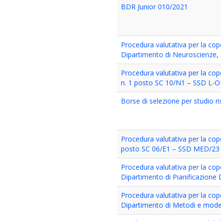
BDR Junior 010/2021
Procedura valutativa per la cope
Dipartimento di Neuroscienze, 
Procedura valutativa per la cope
n. 1 posto SC 10/N1 – SSD L-OR/
Borse di selezione per studio ris
Procedura valutativa per la cope
posto SC 06/E1 – SSD MED/23 pr
Procedura valutativa per la cop
Dipartimento di Pianificazione D
Procedura valutativa per la cope
Dipartimento di Metodi e modelli