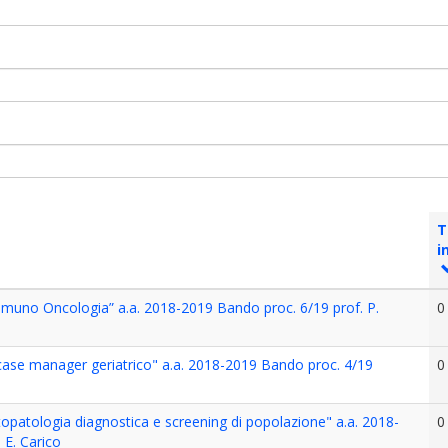
T
i
mmuno Oncologia” a.a. 2018-2019 Bando proc. 6/19 prof. P.
0
l case manager geriatrico" a.a. 2018-2019 Bando proc. 4/19
0
topatologia diagnostica e screening di popolazione" a.a. 2018-
0
 E. Carico