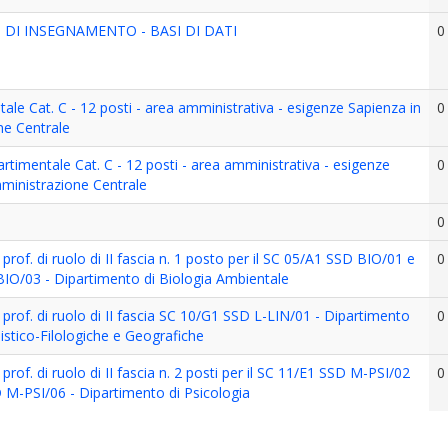
 DI INSEGNAMENTO - BASI DI DATI
0
ale Cat. C - 12 posti - area amministrativa - esigenze Sapienza in
0
ne Centrale
artimentale Cat. C - 12 posti - area amministrativa - esigenze
0
mministrazione Centrale
0
i prof. di ruolo di II fascia n. 1 posto per il SC 05/A1 SSD BIO/01 e
0
 BIO/03 - Dipartimento di Biologia Ambientale
di prof. di ruolo di II fascia SC 10/G1 SSD L-LIN/01 - Dipartimento
0
istico-Filologiche e Geografiche
i prof. di ruolo di II fascia n. 2 posti per il SC 11/E1 SSD M-PSI/02
0
D M-PSI/06 - Dipartimento di Psicologia