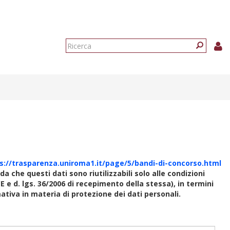
Form
di
Ricerca
ricerca
s://trasparenza.uniroma1.it/page/5/bandi-di-concorso.html
rda che questi dati sono riutilizzabili solo alle condizioni
E e d. lgs. 36/2006 di recepimento della stessa), in termini
rmativa in materia di protezione dei dati personali.