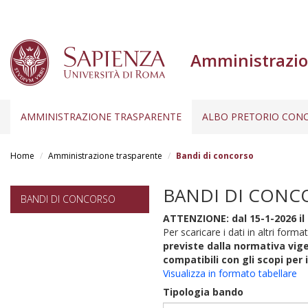
Amministrazio
AMMINISTRAZIONE TRASPARENTE
ALBO PRETORIO CONC
Salta
al
Home
Amministrazione trasparente
Bandi di concorso
contenuto
principale
BANDI DI CONC
BANDI DI CONCORSO
ATTENZIONE: dal 15-1-2026 il 
Per scaricare i dati in altri format
previste dalla normativa vige
compatibili con gli scopi per 
Visualizza in formato tabellare
Tipologia bando