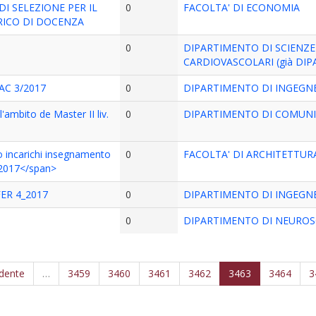
DI SELEZIONE PER IL
0
FACOLTA' DI ECONOMIA
RICO DI DOCENZA
0
DIPARTIMENTO DI SCIENZE
CARDIOVASCOLARI (già DIP
C 3/2017
0
DIPARTIMENTO DI INGEGNE
'ambito de Master II liv.
0
DIPARTIMENTO DI COMUNIC
 incarichi insegnamento
0
FACOLTA' DI ARCHITETTUR
-2017</span>
ER 4_2017
0
DIPARTIMENTO DI INGEGNE
0
DIPARTIMENTO DI NEUROSC
edente
…
3459
3460
3461
3462
3463
3464
3