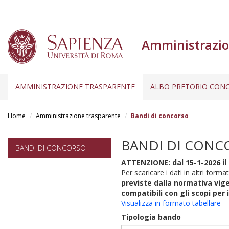
Amministrazio
AMMINISTRAZIONE TRASPARENTE
ALBO PRETORIO CONC
Salta
al
Home
Amministrazione trasparente
Bandi di concorso
contenuto
principale
BANDI DI CONC
BANDI DI CONCORSO
ATTENZIONE: dal 15-1-2026 il 
Per scaricare i dati in altri format
previste dalla normativa vige
compatibili con gli scopi per 
Visualizza in formato tabellare
Tipologia bando