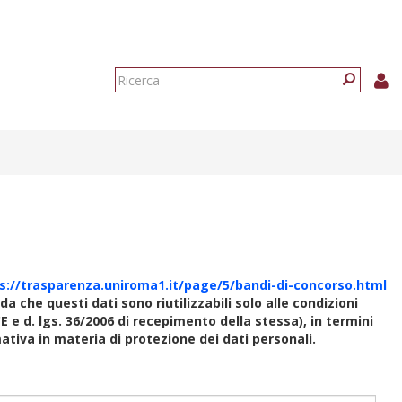
Form
di
Ricerca
ricerca
s://trasparenza.uniroma1.it/page/5/bandi-di-concorso.html
rda che questi dati sono riutilizzabili solo alle condizioni
E e d. lgs. 36/2006 di recepimento della stessa), in termini
rmativa in materia di protezione dei dati personali.