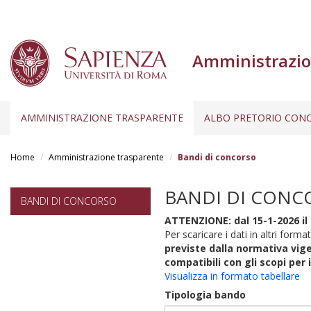
Amministrazio
AMMINISTRAZIONE TRASPARENTE
ALBO PRETORIO CONC
Salta
al
Home
Amministrazione trasparente
Bandi di concorso
contenuto
principale
BANDI DI CONC
BANDI DI CONCORSO
ATTENZIONE: dal 15-1-2026 il 
Per scaricare i dati in altri format
previste dalla normativa vige
compatibili con gli scopi per 
Visualizza in formato tabellare
Tipologia bando