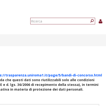
Form
di
Ricerca
ricerca
s://trasparenza.uniroma1.it/page/5/bandi-di-concorso.html
rda che questi dati sono riutilizzabili solo alle condizioni
E e d. lgs. 36/2006 di recepimento della stessa), in termini
rmativa in materia di protezione dei dati personali.