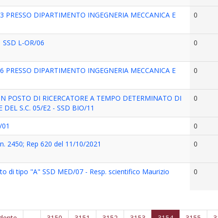
13 PRESSO DIPARTIMENTO INGEGNERIA MECCANICA E
0
 SSD L-OR/06
0
16 PRESSO DIPARTIMENTO INGEGNERIA MECCANICA E
0
UN POSTO DI RICERCATORE A TEMPO DETERMINATO DI
0
DEL S.C. 05/E2 - SSD BIO/11
/01
0
. 2450; Rep 620 del 11/10/2021
0
o di tipo "A" SSD MED/07 - Resp. scientifico Maurizio
0
edente
…
3150
3151
3152
3153
3154
3155
3