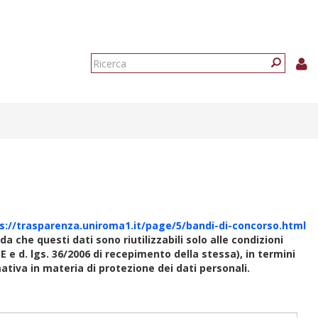
Form
di
Ricerca
ricerca
s://trasparenza.uniroma1.it/page/5/bandi-di-concorso.html
rda che questi dati sono riutilizzabili solo alle condizioni
E e d. lgs. 36/2006 di recepimento della stessa), in termini
rmativa in materia di protezione dei dati personali.