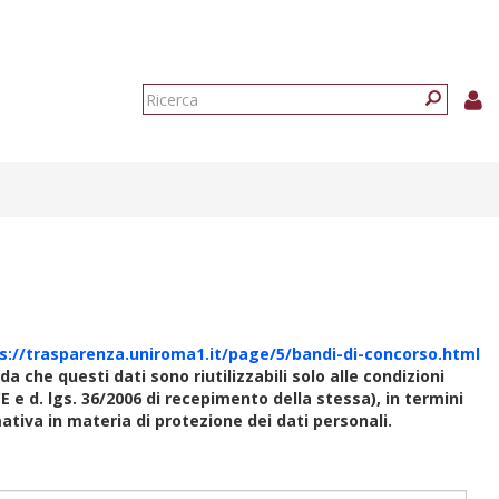
Form
di
Ricerca
ricerca
s://trasparenza.uniroma1.it/page/5/bandi-di-concorso.html
rda che questi dati sono riutilizzabili solo alle condizioni
E e d. lgs. 36/2006 di recepimento della stessa), in termini
rmativa in materia di protezione dei dati personali.