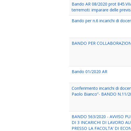
Bando AR 08/2020 prot 845.VII/
terremoti: imparare delle previs
Bando per n.6 incarichi di doc
BANDO PER COLLABORAZIONE 
Bando 01/2020 AR
Conferimento incarichi di doce
Paolo Bianco”- BANDO N.11/
BANDO 563/2020 - AVVISO 
DI 3 INCARICHI DI LAVORO 
PRESSO LA FACOLTA’ DI ECON