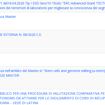
1 del16.04.2020 Tip I SSD Geo/10 Titolo: “ERC-Advanced Grant TECTO
ioni dei terremoti di laboratorio per migliorare la conoscenza dei segn
enza Master
ESTERNA N. 08/2020 C.E.
nza nell'ambito del Master in "Stem cells and genome editing (u-ste
2020 MASTER
PUBBLICO PER UNA PROCEDURA DI VALUTAZIONE COMPARATIVA P
AUTONOMO DA ATTIVARE PER LO SVOLGIMENTO DI CORSI DI RECU
OMIA – SEDE DI LATINA