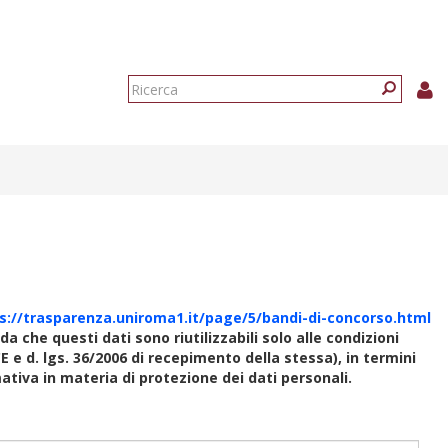
Form
di
Ricerca
ricerca
s://trasparenza.uniroma1.it/page/5/bandi-di-concorso.html
rda che questi dati sono riutilizzabili solo alle condizioni
E e d. lgs. 36/2006 di recepimento della stessa), in termini
rmativa in materia di protezione dei dati personali.