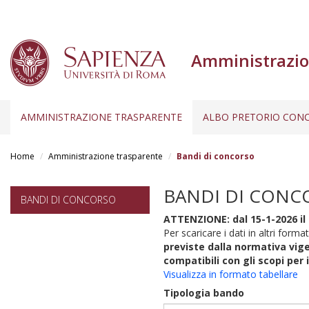
Amministrazio
AMMINISTRAZIONE TRASPARENTE
ALBO PRETORIO CONC
Salta
al
Home
Amministrazione trasparente
Bandi di concorso
contenuto
principale
BANDI DI CONC
BANDI DI CONCORSO
ATTENZIONE: dal 15-1-2026 il 
Per scaricare i dati in altri format
previste dalla normativa vige
compatibili con gli scopi per 
Visualizza in formato tabellare
Tipologia bando