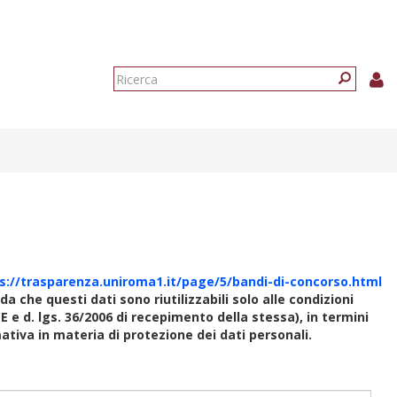
Form
di
Ricerca
ricerca
s://trasparenza.uniroma1.it/page/5/bandi-di-concorso.html
rda che questi dati sono riutilizzabili solo alle condizioni
E e d. lgs. 36/2006 di recepimento della stessa), in termini
rmativa in materia di protezione dei dati personali.