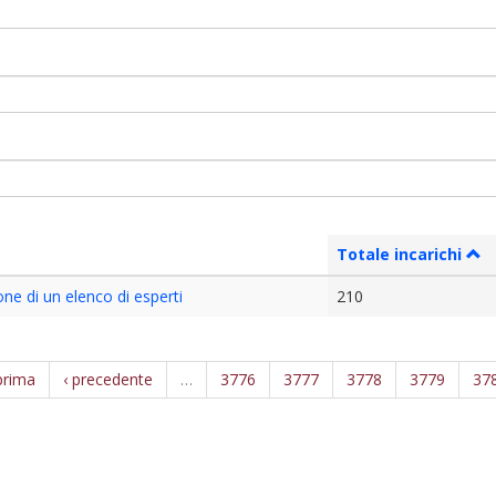
Totale incarichi
one di un elenco di esperti
210
prima
‹ precedente
…
3776
3777
3778
3779
37