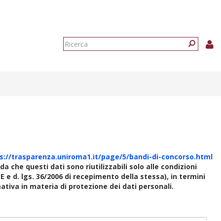
Form
di
Ricerca
ricerca
s://trasparenza.uniroma1.it/page/5/bandi-di-concorso.html
rda che questi dati sono riutilizzabili solo alle condizioni
E e d. lgs. 36/2006 di recepimento della stessa), in termini
rmativa in materia di protezione dei dati personali.