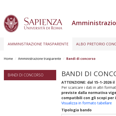
Amministrazio
AMMINISTRAZIONE TRASPARENTE
ALBO PRETORIO CONC
Salta
al
Home
Amministrazione trasparente
Bandi di concorso
contenuto
principale
BANDI DI CONC
BANDI DI CONCORSO
ATTENZIONE: dal 15-1-2026 il 
Per scaricare i dati in altri format
previste dalla normativa vige
compatibili con gli scopi per 
Visualizza in formato tabellare
Tipologia bando