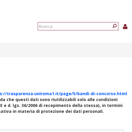
Form
di
Ricerca
ricerca
s://trasparenza.uniroma1.it/page/5/bandi-di-concorso.html
rda che questi dati sono riutilizzabili solo alle condizioni
E e d. lgs. 36/2006 di recepimento della stessa), in termini
rmativa in materia di protezione dei dati personali.