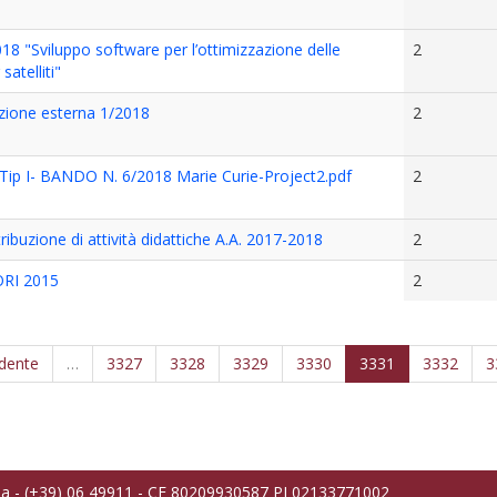
18 "Sviluppo software per l’ottimizzazione delle
2
atelliti"
azione esterna 1/2018
2
ip I- BANDO N. 6/2018 Marie Curie-Project2.pdf
2
ribuzione di attività didattiche A.A. 2017-2018
2
RI 2015
2
edente
…
3327
3328
3329
3330
3331
3332
3
ma - (+39) 06 49911 - CF 80209930587 PI 02133771002