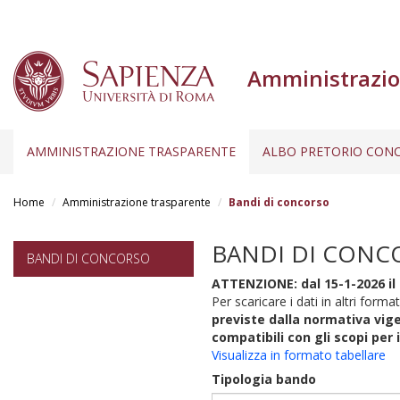
Amministrazio
AMMINISTRAZIONE TRASPARENTE
ALBO PRETORIO CONC
Salta
al
Home
Amministrazione trasparente
Bandi di concorso
contenuto
principale
BANDI DI CONC
BANDI DI CONCORSO
ATTENZIONE: dal 15-1-2026 il 
Per scaricare i dati in altri format
previste dalla normativa vige
compatibili con gli scopi per 
Visualizza in formato tabellare
Tipologia bando