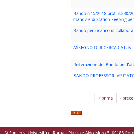
Bando n.15/2018 prot. n.330/20
manovre di Station-keeping per s
Bando per incarico di collabor
ASSEGNO DI RICERCA CAT. B- T
Reiterazione del Bando per l'att
BANDO PROFESSORI VISITATO
« prima
‹ prec
© Sapienza Università di Roma - Piazzale Aldo Moro 5, 00185 Ro