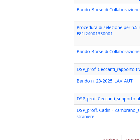
Bando Borse di Collaborazione
Procedura di selezione per n.
F81I24001330001
Bando Borse di Collaborazione 
DSP_prof. Ceccanti_rapporto tra 
Bando n. 28-2025_LAV_AUT
DSP_prof. Ceccanti_supporto alla
DSP_proff. Cadin - Zambrano_sup
straniere
« prima
‹ prec