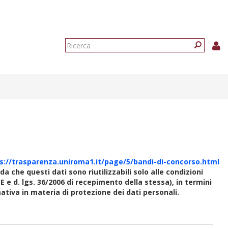
Form
di
Ricerca
ricerca
s://trasparenza.uniroma1.it/page/5/bandi-di-concorso.html
rda che questi dati sono riutilizzabili solo alle condizioni
E e d. lgs. 36/2006 di recepimento della stessa), in termini
rmativa in materia di protezione dei dati personali.