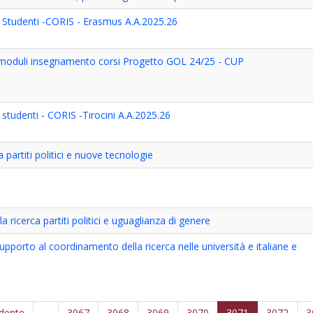
 Studenti -CORIS - Erasmus A.A.2025.26
5 moduli insegnamento corsi Progetto GOL 24/25 - CUP
studenti - CORIS -Tirocini A.A.2025.26
partiti politici e nuove tecnologie
 ricerca partiti politici e uguaglianza di genere
porto al coordinamento della ricerca nelle università e italiane e
edente
…
3067
3068
3069
3070
3071
3072
3