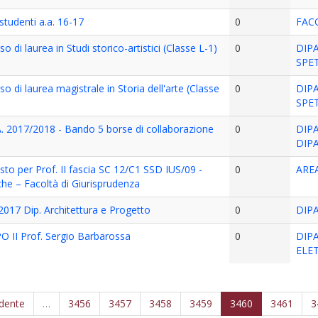
studenti a.a. 16-17
0
FAC
o di laurea in Studi storico-artistici (Classe L-1)
0
DIP
SPE
so di laurea magistrale in Storia dell'arte (Classe
0
DIP
SPE
 2017/2018 - Bando 5 borse di collaborazione
0
DIP
DIPA
sto per Prof. II fascia SC 12/C1 SSD IUS/09 -
0
ARE
che – Facoltà di Giurisprudenza
2017 Dip. Architettura e Progetto
0
DIP
PO II Prof. Sergio Barbarossa
0
DIP
ELE
edente
…
3456
3457
3458
3459
3460
3461
3