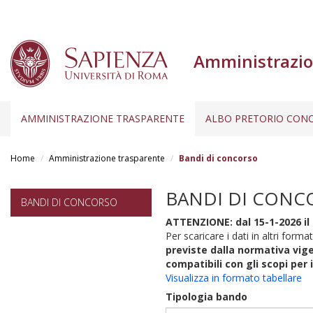
Amministrazio
AMMINISTRAZIONE TRASPARENTE
ALBO PRETORIO CONC
Salta
al
Home
Amministrazione trasparente
Bandi di concorso
contenuto
principale
BANDI DI CONC
BANDI DI CONCORSO
ATTENZIONE: dal 15-1-2026 il 
Per scaricare i dati in altri format
previste dalla normativa vige
compatibili con gli scopi per 
Visualizza in formato tabellare
Tipologia bando