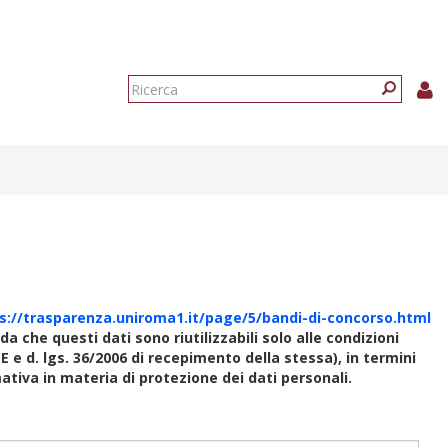
Form
di
Ricerca
ricerca
s://trasparenza.uniroma1.it/page/5/bandi-di-concorso.html
rda che questi dati sono riutilizzabili solo alle condizioni
E e d. lgs. 36/2006 di recepimento della stessa), in termini
rmativa in materia di protezione dei dati personali.