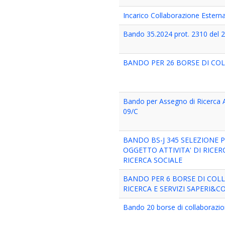
Incarico Collaborazione Esterna
Bando 35.2024 prot. 2310 del 
BANDO PER 26 BORSE DI COLL
Bando per Assegno di Ricerca
09/C
BANDO BS-J 345 SELEZIONE 
OGGETTO ATTIVITA' DI RICE
RICERCA SOCIALE
BANDO PER 6 BORSE DI COLL
RICERCA E SERVIZI SAPERI&CO.
Bando 20 borse di collaborazi