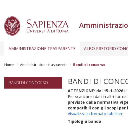
Amministrazio
AMMINISTRAZIONE TRASPARENTE
ALBO PRETORIO CONC
Salta
al
Home
Amministrazione trasparente
Bandi di concorso
contenuto
principale
BANDI DI CONC
BANDI DI CONCORSO
ATTENZIONE: dal 15-1-2026 il 
Per scaricare i dati in altri format
previste dalla normativa vige
compatibili con gli scopi per 
Visualizza in formato tabellare
Tipologia bando