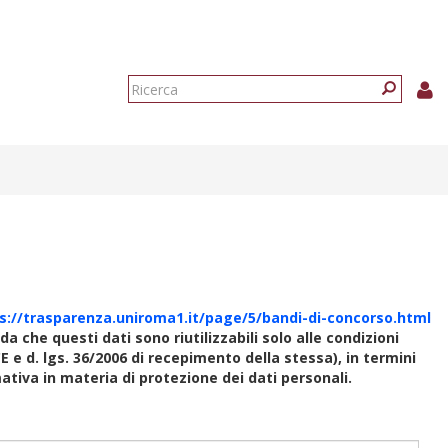
Form
di
Ricerca
ricerca
s://trasparenza.uniroma1.it/page/5/bandi-di-concorso.html
rda che questi dati sono riutilizzabili solo alle condizioni
E e d. lgs. 36/2006 di recepimento della stessa), in termini
rmativa in materia di protezione dei dati personali.