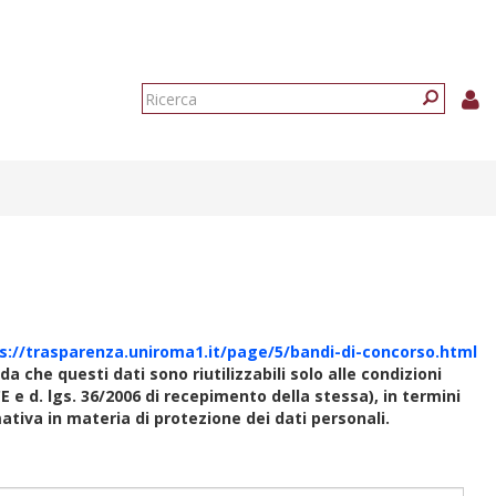
Form
di
Ricerca
ricerca
s://trasparenza.uniroma1.it/page/5/bandi-di-concorso.html
rda che questi dati sono riutilizzabili solo alle condizioni
E e d. lgs. 36/2006 di recepimento della stessa), in termini
rmativa in materia di protezione dei dati personali.