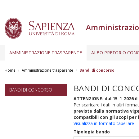
Amministrazio
AMMINISTRAZIONE TRASPARENTE
ALBO PRETORIO CONC
Salta
al
Home
Amministrazione trasparente
Bandi di concorso
contenuto
principale
BANDI DI CONC
BANDI DI CONCORSO
ATTENZIONE: dal 15-1-2026 il 
Per scaricare i dati in altri format
previste dalla normativa vige
compatibili con gli scopi per 
Visualizza in formato tabellare
Tipologia bando