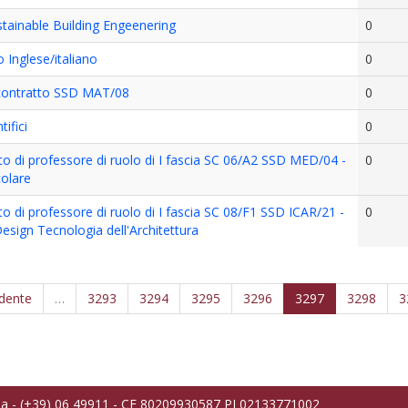
tainable Building Engeenering
0
 Inglese/italiano
0
a contratto SSD MAT/08
0
tifici
0
to di professore di ruolo di I fascia SC 06/A2 SSD MED/04 -
0
colare
to di professore di ruolo di I fascia SC 08/F1 SSD ICAR/21 -
0
 Design Tecnologia dell'Architettura
edente
…
3293
3294
3295
3296
3297
3298
3
ma - (+39) 06 49911 - CF 80209930587 PI 02133771002