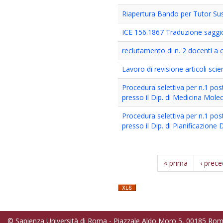
Riapertura Bando per Tutor Sus
ICE 156.1867 Traduzione saggio
reclutamento di n. 2 docenti 
Lavoro di revisione articoli scien
Procedura selettiva per n.1 pos
presso il Dip. di Medicina Mole
Procedura selettiva per n.1 pos
presso il Dip. di Pianificazione
« prima
‹ prec
© Sapienza Università di Roma - Piazzale Aldo Moro 5, 00185 Ro