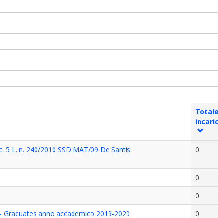
Total
incari
4 c. 5 L. n. 240/2010 SSD MAT/09 De Santis
0
0
0
 - Graduates anno accademico 2019-2020
0