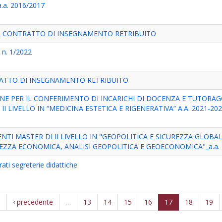
a.a. 2016/2017
R CONTRATTO DI INSEGNAMENTO RETRIBUITO
 n. 1/2022
RATTO DI INSEGNAMENTO RETRIBUITO
ONE PER IL CONFERIMENTO DI INCARICHI DI DOCENZA E TUTORAG
I LIVELLO IN “MEDICINA ESTETICA E RIGENERATIVA” A.A. 2021-20
TI MASTER DI II LIVELLO IN "GEOPOLITICA E SICUREZZA GLOBA
EZZA ECONOMICA, ANALISI GEOPOLITICA E GEOECONOMICA"_a.a. 
i segreterie didattiche
a
‹ precedente
…
13
14
15
16
17
18
19