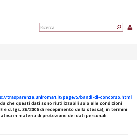
Form
di
Ricerca
ricerca
s://trasparenza.uniroma1.it/page/5/bandi-di-concorso.html
rda che questi dati sono riutilizzabili solo alle condizioni
E e d. lgs. 36/2006 di recepimento della stessa), in termini
rmativa in materia di protezione dei dati personali.