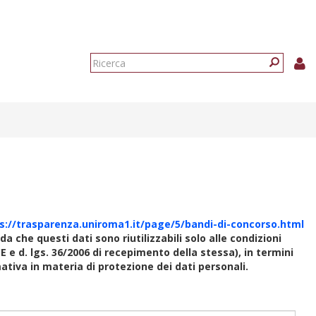
Form
di
Ricerca
ricerca
s://trasparenza.uniroma1.it/page/5/bandi-di-concorso.html
rda che questi dati sono riutilizzabili solo alle condizioni
E e d. lgs. 36/2006 di recepimento della stessa), in termini
rmativa in materia di protezione dei dati personali.