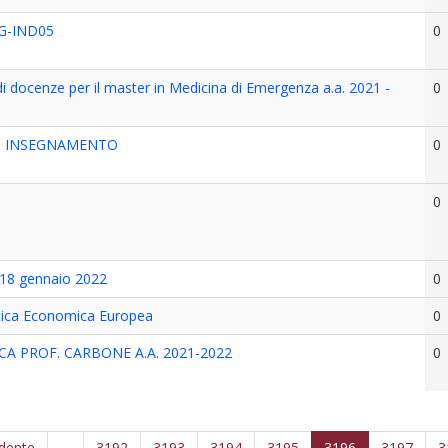
NG-IND05
0
i docenze per il master in Medicina di Emergenza a.a. 2021 -
0
DI INSEGNAMENTO
0
0
l 18 gennaio 2022
0
itica Economica Europea
0
A PROF. CARBONE A.A. 2021-2022
0
edente
…
3192
3193
3194
3195
3196
3197
3