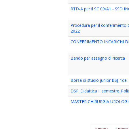
RTD-A per il SC 09/A1 - SSD I
Procedura per il conferimento d
2022
CONFERIMENTO INCARICHI 
Bando per assegno di ricerca
Borsa di studio junior BSJ_1de
DSP_Didattica II semestre_Pol
MASTER CHIRURGIA UROLOGIC
« prima
‹ prec