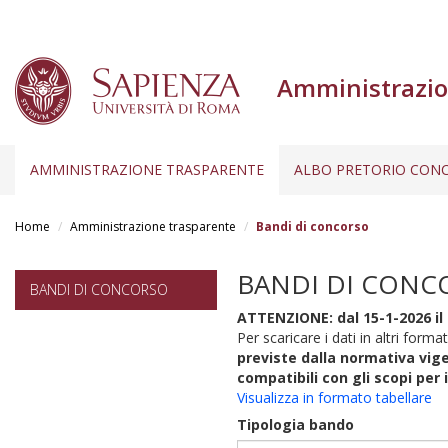
Amministrazio
AMMINISTRAZIONE TRASPARENTE
ALBO PRETORIO CONC
Salta
al
Home
Amministrazione trasparente
Bandi di concorso
contenuto
principale
BANDI DI CONC
BANDI DI CONCORSO
ATTENZIONE: dal 15-1-2026 il 
Per scaricare i dati in altri format
previste dalla normativa vige
compatibili con gli scopi per 
Visualizza in formato tabellare
Tipologia bando