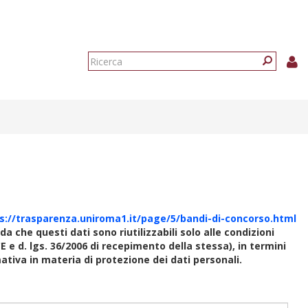
Form
di
Ricerca
ricerca
s://trasparenza.uniroma1.it/page/5/bandi-di-concorso.html
rda che questi dati sono riutilizzabili solo alle condizioni
E e d. lgs. 36/2006 di recepimento della stessa), in termini
rmativa in materia di protezione dei dati personali.