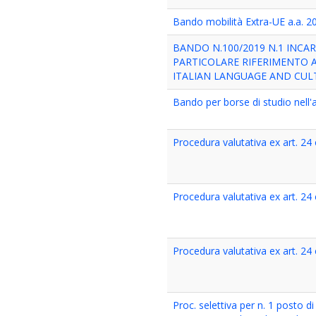
Bando mobilità Extra-UE a.a. 
BANDO N.100/2019 N.1 INCAR
PARTICOLARE RIFERIMENTO 
ITALIAN LANGUAGE AND CULT
Bando per borse di studio nell'
Procedura valutativa ex art. 2
Procedura valutativa ex art. 24
Procedura valutativa ex art. 2
Proc. selettiva per n. 1 posto di