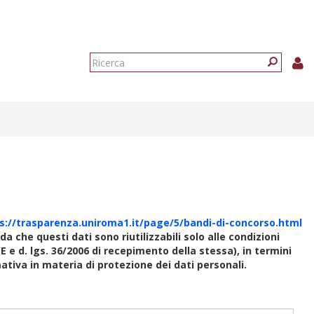
Form
di
Ricerca
ricerca
s://trasparenza.uniroma1.it/page/5/bandi-di-concorso.html
rda che questi dati sono riutilizzabili solo alle condizioni
E e d. lgs. 36/2006 di recepimento della stessa), in termini
rmativa in materia di protezione dei dati personali.