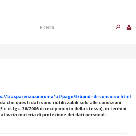
Form
di
Ricerca
ricerca
s://trasparenza.uniroma1.it/page/5/bandi-di-concorso.html
rda che questi dati sono riutilizzabili solo alle condizioni
E e d. lgs. 36/2006 di recepimento della stessa), in termini
rmativa in materia di protezione dei dati personali.