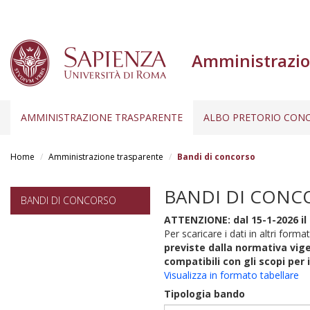
Amministrazio
AMMINISTRAZIONE TRASPARENTE
ALBO PRETORIO CONC
Salta
al
Home
Amministrazione trasparente
Bandi di concorso
contenuto
principale
BANDI DI CONC
BANDI DI CONCORSO
ATTENZIONE: dal 15-1-2026 il 
Per scaricare i dati in altri format
previste dalla normativa vige
compatibili con gli scopi per 
Visualizza in formato tabellare
Tipologia bando