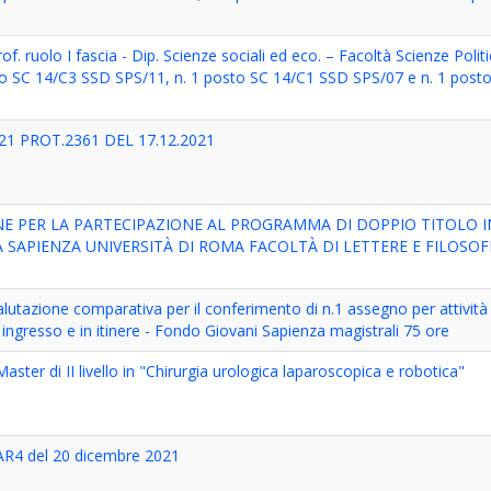
rof. ruolo I fascia - Dip. Scienze sociali ed eco. – Facoltà Scienze Polit
sto SC 14/C3 SSD SPS/11, n. 1 posto SC 14/C1 SSD SPS/07 e n. 1 pos
21 PROT.2361 DEL 17.12.2021
NE PER LA PARTECIPAZIONE AL PROGRAMMA DI DOPPIO TITOLO IN
SAPIENZA UNIVERSITÀ DI ROMA FACOLTÀ DI LETTERE E FILOSOFI
utazione comparativa per il conferimento di n.1 assegno per attività 
n ingresso e in itinere - Fondo Giovani Sapienza magistrali 75 ore
ter di II livello in "Chirurgia urologica laparoscopica e robotica"
AR4 del 20 dicembre 2021