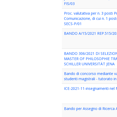
FIS/03
Proc. valutativa per n. 3 posti P
Comunicazione, di cui n. 1 po
SECS-P/01
BANDO A/15/2021 REP.515/20
BANDO 306/2021 DI SELEZIO
MASTER OF PHILOSOPHIE TRA 
SCHILLER UNIVERSITÄT JENA
Bando di concorso mediante val
studenti magistrali - tutorato i
ICE-2021-11-insegnamenti nel Mas
Bando per Assegno di Ricerca 