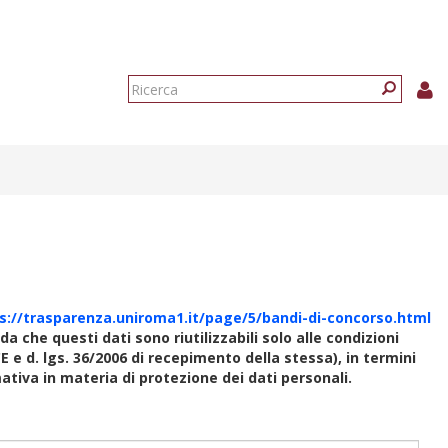
Form
di
Ricerca
ricerca
s://trasparenza.uniroma1.it/page/5/bandi-di-concorso.html
rda che questi dati sono riutilizzabili solo alle condizioni
E e d. lgs. 36/2006 di recepimento della stessa), in termini
rmativa in materia di protezione dei dati personali.