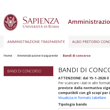
Amministrazio
AMMINISTRAZIONE TRASPARENTE
ALBO PRETORIO CONC
Salta
al
Home
Amministrazione trasparente
Bandi di concorso
contenuto
principale
BANDI DI CONC
BANDI DI CONCORSO
ATTENZIONE: dal 15-1-2026 il 
Per scaricare i dati in altri format
previste dalla normativa vige
compatibili con gli scopi per 
Visualizza in formato tabellare
Tipologia bando