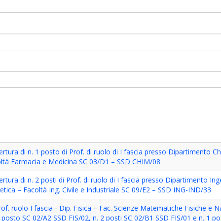
rtura di n. 1 posto di Prof. di ruolo di I fascia presso Dipartimento C
oltà Farmacia e Medicina SC 03/D1 – SSD CHIM/08
rtura di n. 2 posti di Prof. di ruolo di I fascia presso Dipartimento In
getica – Facoltà Ing. Civile e Industriale SC 09/E2 – SSD ING-IND/33
rof. ruolo I fascia - Dip. Fisica – Fac. Scienze Matematiche Fisiche e Nat
1 posto SC 02/A2 SSD FIS/02, n. 2 posti SC 02/B1 SSD FIS/01 e n. 1 