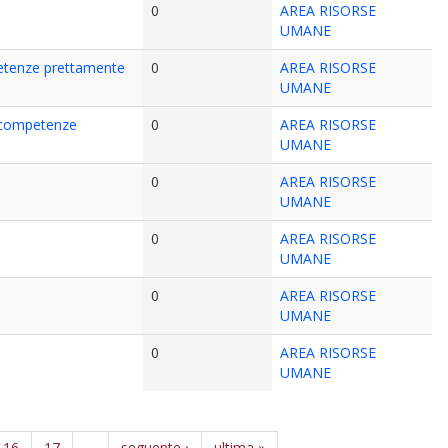
0
AREA RISORSE
UMANE
petenze prettamente
0
AREA RISORSE
UMANE
n competenze
0
AREA RISORSE
UMANE
0
AREA RISORSE
UMANE
0
AREA RISORSE
UMANE
0
AREA RISORSE
UMANE
0
AREA RISORSE
UMANE
16
17
…
seguente ›
ultima »