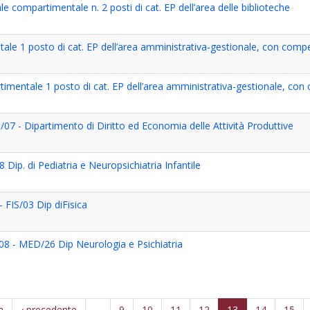
le compartimentale n. 2 posti di cat. EP dell’area delle biblioteche
tale 1 posto di cat. EP dell’area amministrativa-gestionale, con com
rtimentale 1 posto di cat. EP dell’area amministrativa-gestionale, co
7 - Dipartimento di Diritto ed Economia delle Attività Produttive
ip. di Pediatria e Neuropsichiatria Infantile
 FIS/03 Dip diFisica
8 - MED/26 Dip Neurologia e Psichiatria
a
‹ precedente
…
9
10
11
12
13
14
15