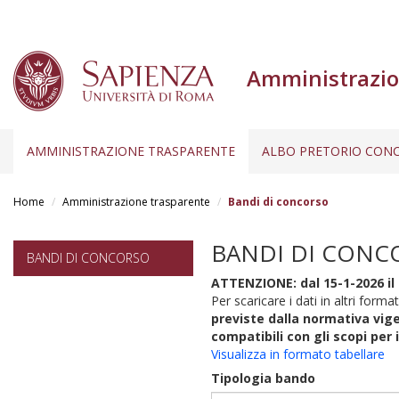
Amministrazio
AMMINISTRAZIONE TRASPARENTE
ALBO PRETORIO CONC
Salta
al
Home
Amministrazione trasparente
Bandi di concorso
contenuto
principale
BANDI DI CONC
BANDI DI CONCORSO
ATTENZIONE: dal 15-1-2026 il 
Per scaricare i dati in altri format
previste dalla normativa vige
compatibili con gli scopi per 
Visualizza in formato tabellare
Tipologia bando