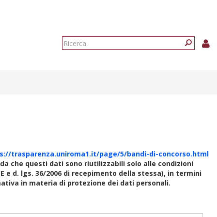
Form
di
Ricerca
ricerca
s://trasparenza.uniroma1.it/page/5/bandi-di-concorso.html
rda che questi dati sono riutilizzabili solo alle condizioni
E e d. lgs. 36/2006 di recepimento della stessa), in termini
rmativa in materia di protezione dei dati personali.