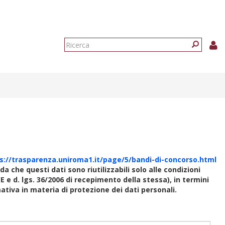
Form
di
Ricerca
ricerca
s://trasparenza.uniroma1.it/page/5/bandi-di-concorso.html
rda che questi dati sono riutilizzabili solo alle condizioni
E e d. lgs. 36/2006 di recepimento della stessa), in termini
rmativa in materia di protezione dei dati personali.