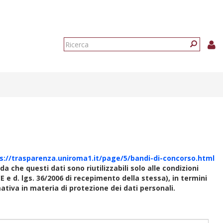
Form
di
Ricerca
ricerca
s://trasparenza.uniroma1.it/page/5/bandi-di-concorso.html
rda che questi dati sono riutilizzabili solo alle condizioni
E e d. lgs. 36/2006 di recepimento della stessa), in termini
rmativa in materia di protezione dei dati personali.