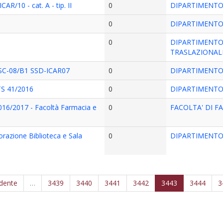
AR/10 - cat. A - tip. II
0
DIPARTIMENTO 
0
DIPARTIMENTO
0
DIPARTIMENTO 
TRASLAZIONAL
SC-08/B1 SSD-ICAR07
0
DIPARTIMENTO
 41/2016
0
DIPARTIMENTO
016/2017 - Facoltà Farmacia e
0
FACOLTA' DI F
razione Biblioteca e Sala
0
DIPARTIMENTO 
edente
…
3439
3440
3441
3442
3443
3444
3