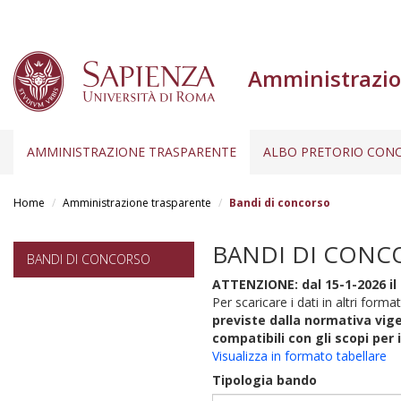
Amministrazio
AMMINISTRAZIONE TRASPARENTE
ALBO PRETORIO CONC
Salta
al
Home
Amministrazione trasparente
Bandi di concorso
contenuto
principale
BANDI DI CONC
BANDI DI CONCORSO
ATTENZIONE: dal 15-1-2026 il 
Per scaricare i dati in altri format
previste dalla normativa vige
compatibili con gli scopi per 
Visualizza in formato tabellare
Tipologia bando