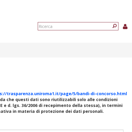
Form
di
Ricerca
ricerca
s://trasparenza.uniroma1.it/page/5/bandi-di-concorso.html
rda che questi dati sono riutilizzabili solo alle condizioni
E e d. lgs. 36/2006 di recepimento della stessa), in termini
rmativa in materia di protezione dei dati personali.