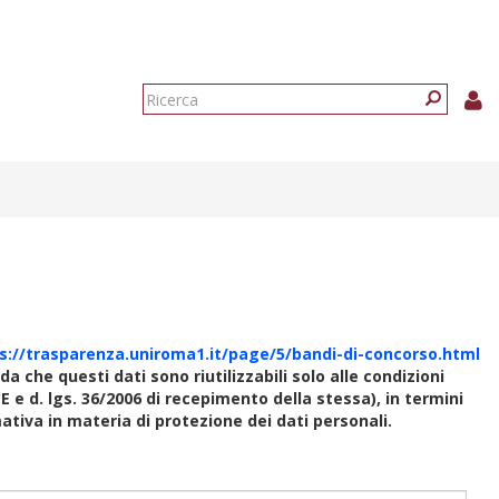
Form
di
Ricerca
ricerca
s://trasparenza.uniroma1.it/page/5/bandi-di-concorso.html
rda che questi dati sono riutilizzabili solo alle condizioni
E e d. lgs. 36/2006 di recepimento della stessa), in termini
rmativa in materia di protezione dei dati personali.