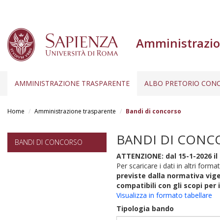
Amministrazio
AMMINISTRAZIONE TRASPARENTE
ALBO PRETORIO CONC
Salta
al
Home
Amministrazione trasparente
Bandi di concorso
contenuto
principale
BANDI DI CONC
BANDI DI CONCORSO
ATTENZIONE: dal 15-1-2026 il 
Per scaricare i dati in altri format
previste dalla normativa vige
compatibili con gli scopi per 
Visualizza in formato tabellare
Tipologia bando