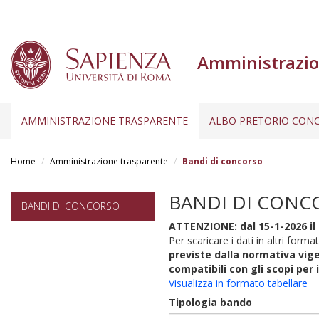
Amministrazio
AMMINISTRAZIONE TRASPARENTE
ALBO PRETORIO CONC
Salta
al
Home
Amministrazione trasparente
Bandi di concorso
contenuto
principale
BANDI DI CONC
BANDI DI CONCORSO
ATTENZIONE: dal 15-1-2026 il 
Per scaricare i dati in altri format
previste dalla normativa vige
compatibili con gli scopi per 
Visualizza in formato tabellare
Tipologia bando