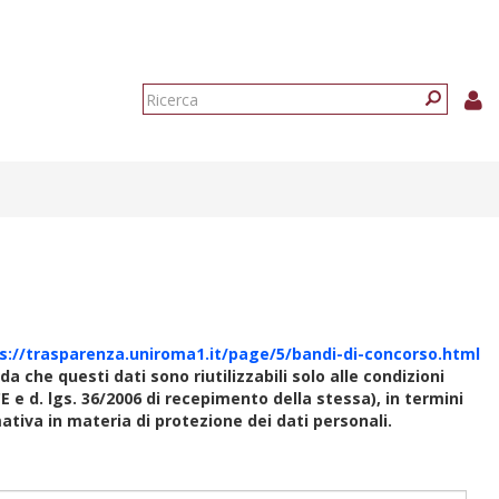
Form
di
Ricerca
ricerca
s://trasparenza.uniroma1.it/page/5/bandi-di-concorso.html
rda che questi dati sono riutilizzabili solo alle condizioni
E e d. lgs. 36/2006 di recepimento della stessa), in termini
rmativa in materia di protezione dei dati personali.